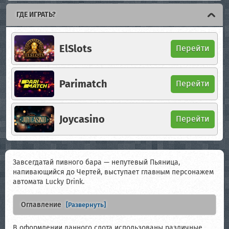
ГДЕ ИГРАТЬ?
ElSlots
Перейти
Parimatch
Перейти
Joycasino
Перейти
Завсегдатай пивного бара — непутевый Пьяница,
напивающийся до Чертей, выступает главным персонажем
автомата Lucky Drink.
Оглавление
[Развернуть]
В оформлении данного слота использованы различные