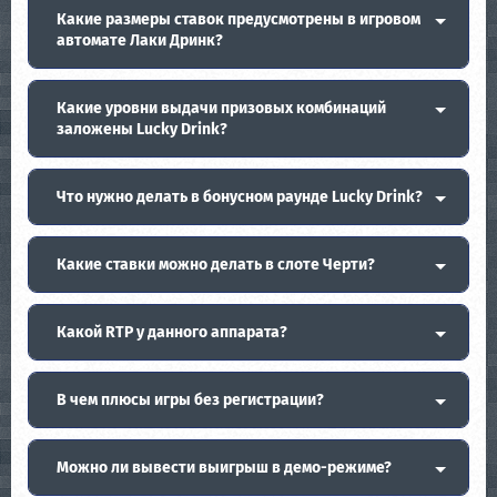
Какие размеры ставок предусмотрены в игровом
автомате Лаки Дринк?
Какие уровни выдачи призовых комбинаций
заложены Lucky Drink?
Что нужно делать в бонусном раунде Lucky Drink?
Какие ставки можно делать в слоте Черти?
Какой RTP у данного аппарата?
В чем плюсы игры без регистрации?
Можно ли вывести выигрыш в демо-режиме?