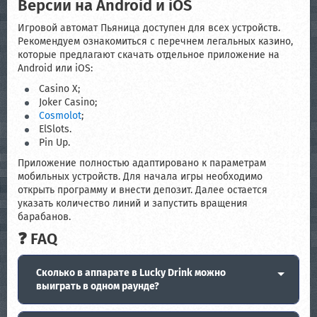
Версии на Android и iOS
Игровой автомат Пьяница доступен для всех устройств.
Рекомендуем ознакомиться с перечнем легальных казино,
которые предлагают скачать отдельное приложение на
Android или iOS:
Casino X;
Joker Casino;
Cosmolot
;
ElSlots.
Pin Up.
Приложение полностью адаптировано к параметрам
мобильных устройств. Для начала игры необходимо
открыть программу и внести депозит. Далее остается
указать количество линий и запустить вращения
барабанов.
❓ FAQ
Сколько в аппарате в Lucky Drink можно
выиграть в одном раунде?